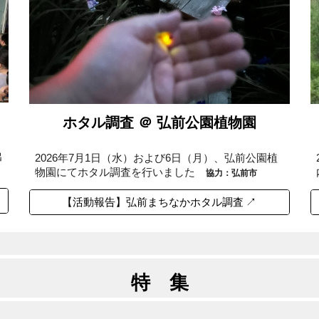
ホタル調査 ＠ 弘前公園植物園
出
2026年
7
月
1
日（
水
）および6日（月）、
弘前公園植
物園にてホタル調査を行いました
協力：弘前市
【活動報告】弘前まちなかホタル調査 ↗
特 集