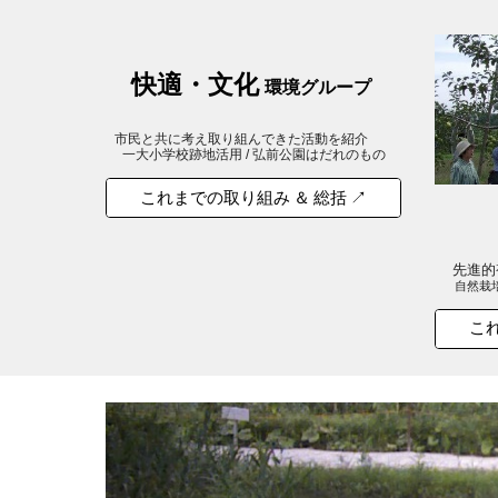
快適・文化
環境グループ
市民と共に考え取り組んできた活動を紹介
一大小学校跡地活用 / 弘前公園はだれのもの
これまでの取り組み ＆ 総括 ↗
先進的
自然栽培
これ