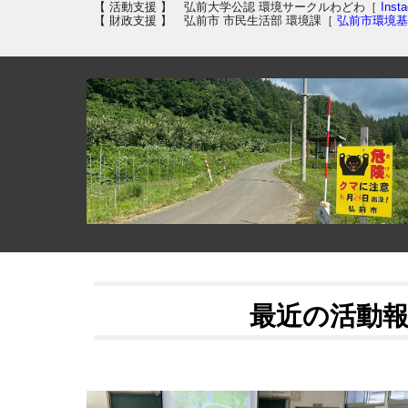
【 活動支援 】 弘前大学公認 環境サークルわどわ［
Inst
【 財政支援 】
弘前市 市民生活部 環境課
［
弘前市環境基
最近の活動