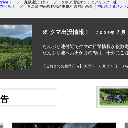
agram
］ ／ 丸勘建設（株） ／ クボタ環境エンジニアリング（株） ／
本計画
］
／ 青森県 中南農林水産事務所 農村計画課［
中山間ふるさと・
※ クマ出没情報！
７
月
２０２５年
だんぶり池付近でクマの目撃情報が複数
だんぶり池へお出かけの際は、十分にご
【これまでの目撃日時】2025年 ６月２４日 ８
報告