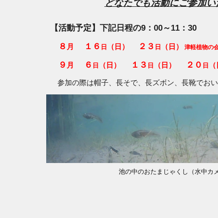
どなたでも活動にご参加い
【活動予定】下記日程の9：00～11：30
８
１６
２３
月
（日）
（日）
日
日
津軽植物の会
９
６
１３
２０
月
（日）
（日）
（
日
日
日
参加の際は帽子、長そで、長ズボン、長靴でおい
池の中のおたまじゃくし（水中カ