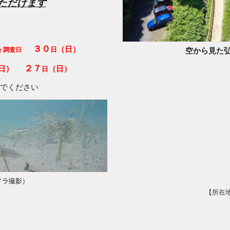
ただけます
３０
（日）
日
 調査日
空から見た
２７
日）
（日）
日
でください
メラ撮影）
【所在