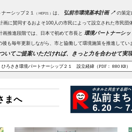
弘前市環境基本計画 ↗
トナーシップ２１
は、
の策定
（ HEP21 ）
計画に賛同するおよそ100人の市民によって設立された市民団
環境パートナーシッ
計画推進段階では、日本で初めて市長と
の後も毎年更新しながら、市と協働して環境施策を推進してい
ついてご提案いただければ、きっと力を合わせて実
ひろさき環境パートナーシップ２１ 設立経緯（PDF： 880 KB）
さまへ