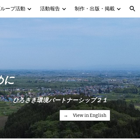
グループ活動
活動報告
制作・出版・掲載
ion
めに
ひろさき環境パートナーシップ２１
→ View in English