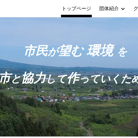
トップページ
団体紹介
ip to main content
Skip to navigat
環境
市民
望む
が
を
市
協力
作
と
して
っていくた