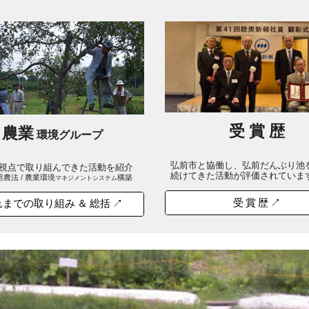
受 賞 歴
農業
環境グループ
弘前市と協働し、弘前だんぶり池
視点で取り組んできた活動を紹介
続けてきた活動が評価されていま
農法 / 農業環境
構築
マネジメントシステム
受 賞 歴 ↗
までの取り組み ＆ 総括 ↗