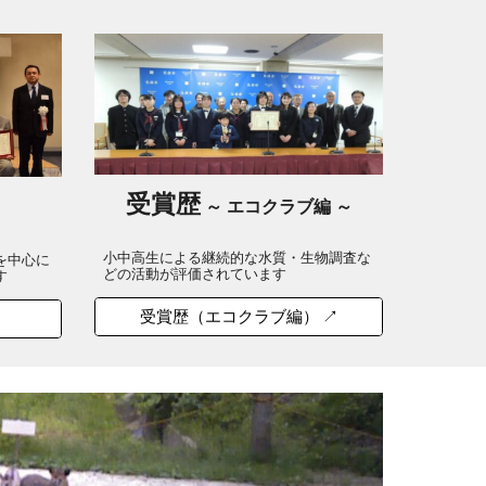
受賞歴
～
エコクラブ編 ～
小中高生による継続的な水質・生物調査な
を中心に
どの活動が評価されています
す
受賞歴（エコクラブ編） ↗