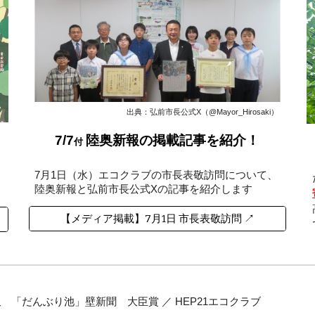
出典：弘前市長公式X（@Mayor_Hirosaki）
7/7
陸奥新報
の掲載
記事
を紹介！
付
7月1日（水）エコクラブの市長表敬訪問について、
陸奥新報
と
弘前市長公式X
の
記事を紹介します
【メディア掲載】7月1日 市長表敬訪問 ↗
報
「だんぶり池」壁新聞 大臣賞
／
HEP21エコクラブ