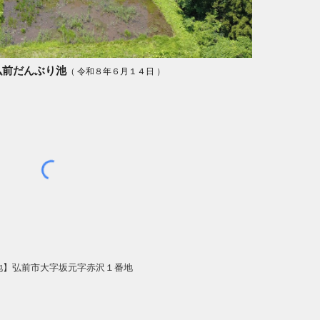
弘前だんぶり池
（ 令和８年６月１４日 ）
地】
弘前市大字坂元字赤沢１番地