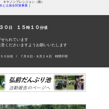
 キヤノンプレシジョン（株）
水と土保全対策事業
］
３０
１５
１０
日
時
分頃
寄せられています
注意くださいますようお願いいたします
時５０分頃 / ７月９日・８月２４日 時間不明