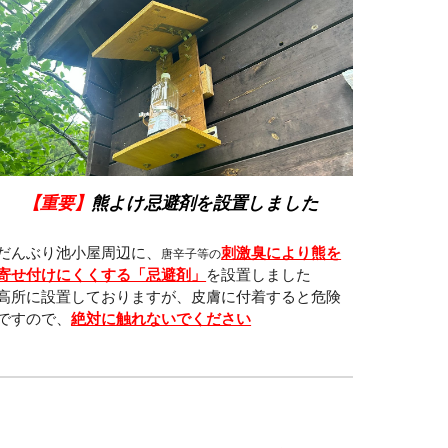
【重要】
熊よけ忌避剤を設置しました
だんぶり池小屋周辺に、
刺激臭により熊を
唐辛子等の
寄せ付けにくくする「忌避剤」
を設置しました
高所に設置しておりますが、皮膚に付着すると危険
ですので、
絶対に触れないでください