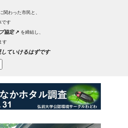
に関わった市民と、
体です
プ協定
↗
を締結し、
ます
現していけるはずです