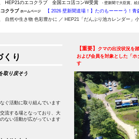
報
HEP21のエコクラブ
全国エコ活コンW受賞
- 壁新聞で大臣賞、絵日
エコクラブ
【 2026 壁新聞道場！】たのもーーーう！
ホームページ
報
自然や生き物 色彩豊かに ／ HEP21「だんぶり池カレンダー」
【重要】
クマの出没状況を
づくり
および会員を対象とした「ホ
す
を取り戻そう
なぐ活動に取り組んでいます
交流する場となっており、大
のない活動が広がっています