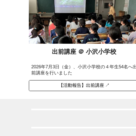
出前講座 ＠
小沢小学校
202
6
年
7
月
3
日（
金
）、小沢小学校の４年生54
名
へ
前講座を行いました
【活動報告】出前講座 ↗