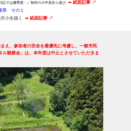
➡
紙面記事 ↗
記では優秀賞 -
／
制作の小中高生ら喜び
青森県 その１
小沢小生描く
➡
紙面記事 ↗
踏まえ、参加者の安全を最優先に考慮し、一般市民
タル観察会」は、本年度は中止とさせていただきま